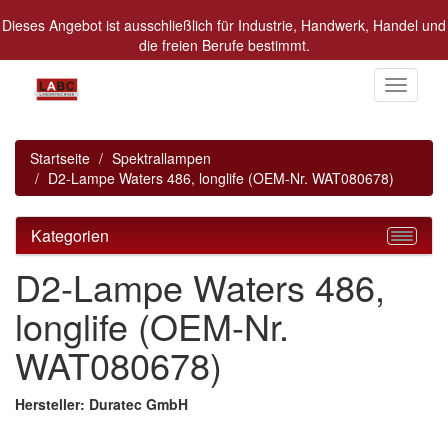
Dieses Angebot ist ausschließlich für Industrie, Handwerk, Handel und
die freien Berufe bestimmt.
Alle Preise in Euro zzgl. MwSt.
Toggle
navigati
Startseite
Spektrallampen
D2-Lampe Waters 486, longlife (OEM-Nr. WAT080678)
Kategorien
D2-Lampe Waters 486,
longlife (OEM-Nr.
WAT080678)
Hersteller: Duratec GmbH