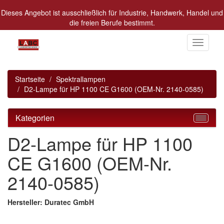
Dieses Angebot ist ausschließlich für Industrie, Handwerk, Handel und
die freien Berufe bestimmt.
Alle Preise in Euro zzgl. MwSt.
Toggle
navigati
Startseite
Spektrallampen
D2-Lampe für HP 1100 CE G1600 (OEM-Nr. 2140-0585)
Kategorien
D2-Lampe für HP 1100
CE G1600 (OEM-Nr.
2140-0585)
Hersteller: Duratec GmbH