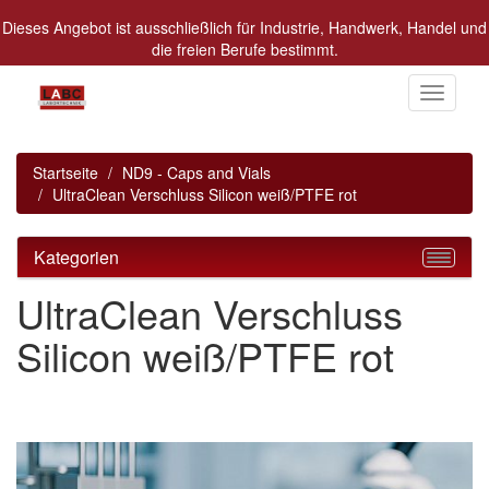
Dieses Angebot ist ausschließlich für Industrie, Handwerk, Handel und
die freien Berufe bestimmt.
Alle Preise in Euro zzgl. MwSt.
Toggle
navigati
Startseite
ND9 - Caps and Vials
UltraClean Verschluss Silicon weiß/PTFE rot
Kategorien
UltraClean Verschluss
Silicon weiß/PTFE rot