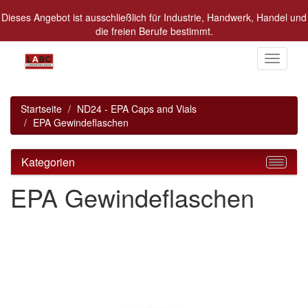
Dieses Angebot ist ausschließlich für Industrie, Handwerk, Handel und
die freien Berufe bestimmt.
Alle Preise in Euro zzgl. MwSt.
Toggle
navigati
Startseite
ND24 - EPA Caps and Vials
EPA Gewindeflaschen
Kategorien
EPA Gewindeflaschen