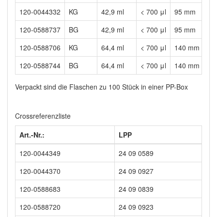
120-0044332
KG
42,9 ml
< 700 μl
95 mm
2
120-0588737
BG
42,9 ml
< 700 μl
95 mm
2
120-0588706
KG
64,4 ml
< 700 μl
140 mm
2
120-0588744
BG
64,4 ml
< 700 μl
140 mm
2
Verpackt sind die Flaschen zu 100 Stück in einer PP-Box
Crossreferenzliste
Art.-Nr.:
LPP
120-0044349
24 09 0589
120-0044370
24 09 0927
120-0588683
24 09 0839
120-0588720
24 09 0923