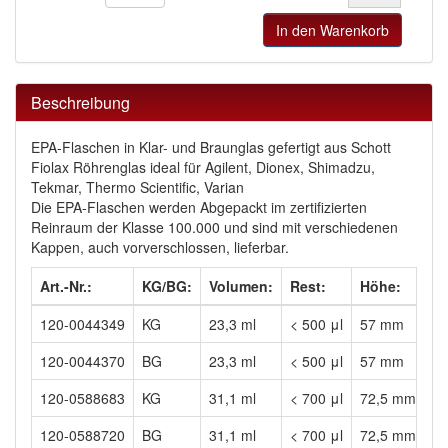
In den Warenkorb
Beschreibung
EPA-Flaschen in Klar- und Braunglas gefertigt aus Schott
Fiolax Röhrenglas ideal für Agilent, Dionex, Shimadzu,
Tekmar, Thermo Scientific, Varian
Die EPA-Flaschen werden Abgepackt im zertifizierten
Reinraum der Klasse 100.000 und sind mit verschiedenen
Kappen, auch vorverschlossen, lieferbar.
Art.-Nr.:
KG/BG:
Volumen:
Rest:
Höhe:
Ø
120-0044349
KG
23,3 ml
< 500 μl
57 mm
2
120-0044370
BG
23,3 ml
< 500 μl
57 mm
2
120-0588683
KG
31,1 ml
< 700 μl
72,5 mm
2
120-0588720
BG
31,1 ml
< 700 μl
72,5 mm
2