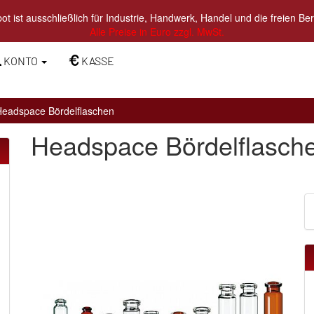
t ist ausschließlich für Industrie, Handwerk, Handel und die freien Be
Alle Preise in Euro zzgl. MwSt.
KONTO
KASSE
Headspace Bördelflaschen
Headspace Bördelflasch