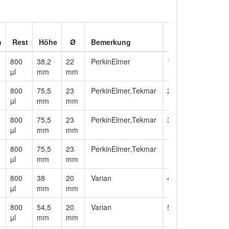
n
Rest
Höhe
Ø
Bemerkung
800
38,2
22
PerkinElmer
1
µl
mm
mm
800
75,5
23
PerkinElmer,Tekmar
2
µl
mm
mm
800
75,5
23
PerkinElmer,Tekmar
3
µl
mm
mm
800
75,5
23
PerkinElmer,Tekmar
µl
mm
mm
800
38
20
Varian
4
µl
mm
mm
800
54,5
20
Varian
5
µl
mm
mm