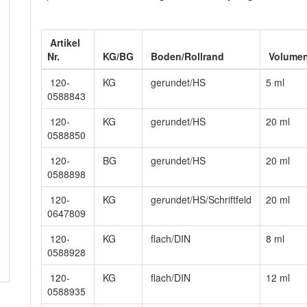
Artikel
Nr.
KG/BG
Boden/Rollrand
Volume
120-
KG
gerundet/HS
5 ml
0588843
120-
KG
gerundet/HS
20 ml
0588850
120-
BG
gerundet/HS
20 ml
0588898
120-
KG
gerundet/HS/Schriftfeld
20 ml
0647809
120-
KG
flach/DIN
8 ml
0588928
120-
KG
flach/DIN
12 ml
0588935